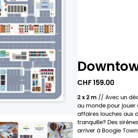
Downtow
CHF
159.00
2 x 2 m
// Avec un dé
au monde pour jouer a
affaires louches aux 
tranquille? Des sirènes
arriver à Boogie Town