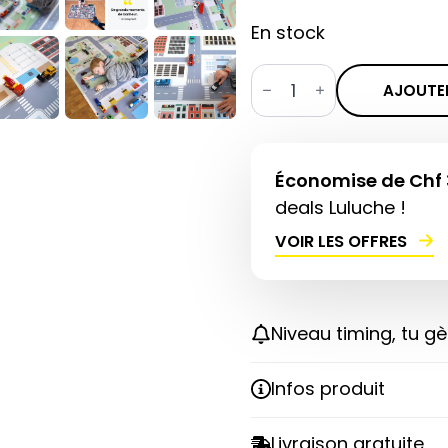
En stock
quantité
de
AJOUTER
Downtown
Boogie
BIG!
Économise de Chf 
deals Luluche !
VOIR LES OFFRES
Niveau timing, tu gè
Infos produit
Livraison gratuite