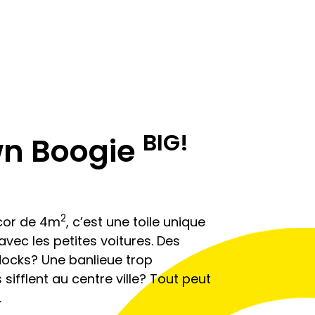
BIG!
n Boogie
2
cor de 4m
, c’est une toile unique
vec les petites voitures. Des
docks? Une banlieue trop
 sifflent au centre ville? Tout peut
.