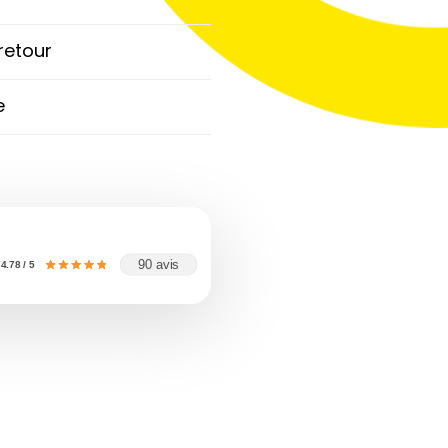
 retour
e
90 avis
4.78 / 5