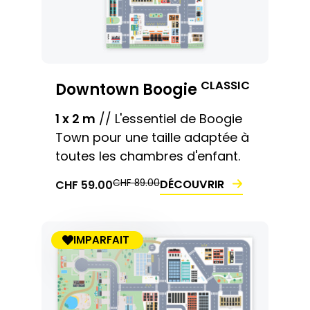
CLASSIC
Downtown Boogie
1 x 2 m
// L'essentiel de Boogie
Town pour une taille adaptée à
toutes les chambres d'enfant.
LE
LE
LE
LE
CHF
89.00
DÉCOUVRIR
CHF
59.00
PRIX
PRIX
PRIX
PRIX
INITIAL
ACTUEL
INITIAL
ACTUEL
ÉTAIT :
EST :
ÉTAIT :
EST :
CHF 89.00.
CHF 59.00.
IMPARFAIT
CHF 89.00.
CHF 59.00.