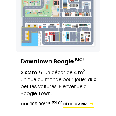
BIG!
Downtown Boogie
2
2 x 2 m
// Un décor de 4 m
unique au monde pour jouer aux
petites voitures. Bienvenue à
Boogie Town.
LE
LE
LE
LE
CHF
159.00
DÉCOUVRIR
CHF
109.00
PRIX
PRIX
PRIX
PRIX
INITIAL
ACTUEL