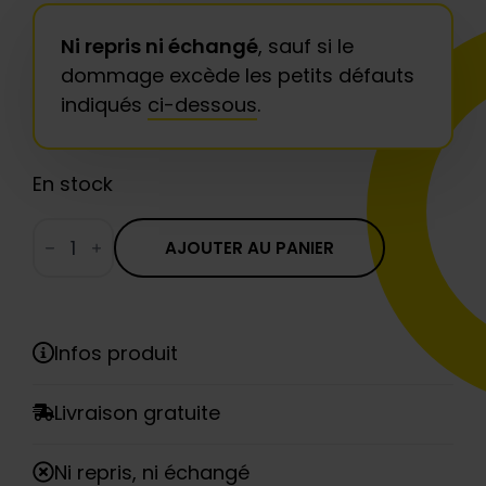
Ni repris ni échangé
, sauf si le
dommage excède les petits défauts
indiqués
ci-dessous
.
En stock
quantité
de
AJOUTER AU PANIER
Downtown
Boogie
CLASSIC
Infos produit
Livraison gratuite
Ni repris, ni échangé