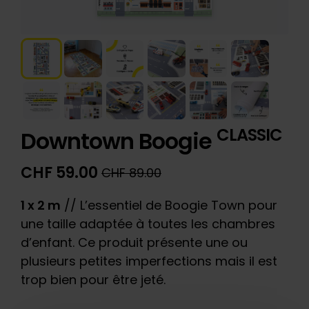
CLASSIC
Downtown Boogie
CHF
59.00
CHF
89.00
Le
Le
prix
prix
1 x 2 m
// L’essentiel de Boogie Town pour
initial
actuel
une taille adaptée à toutes les chambres
était :
est :
d’enfant. Ce produit présente une ou
CHF 89.00.
CHF 59.00.
plusieurs petites imperfections mais il est
trop bien pour être jeté.