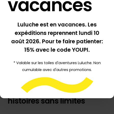
vacances
tapis pour les
petites voitures
Luluche est en vacances. Les
expéditions reprennent
lundi 10
août 2026
. Pour te faire patienter:
15% avec le code YOUPI.
* Valable sur les toiles d'aventures Luluche. Non
cumulable avec d'autres promotions.
Des heures de jeu, des
histoires sans limites