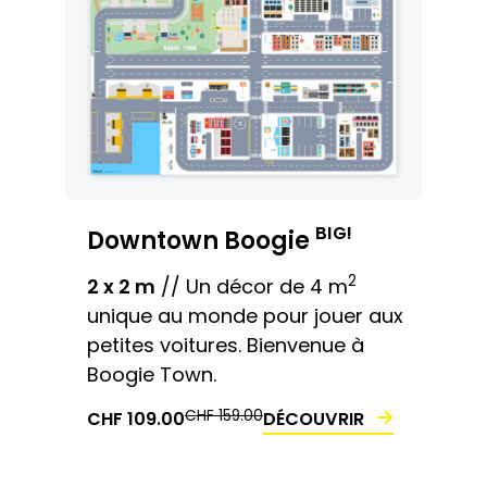
BIG!
Downtown Boogie
2
2 x 2 m
// Un décor de 4 m
unique au monde pour jouer aux
petites voitures. Bienvenue à
Boogie Town.
LE
LE
LE
LE
CHF
159.00
DÉCOUVRIR
CHF
109.00
PRIX
PRIX
PRIX
PRIX
INITIAL
ACTUEL
INITIAL
ACTUEL
ÉTAIT :
EST :