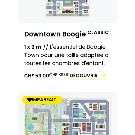
CLASSIC
Downtown Boogie
1 x 2 m
// L'essentiel de Boogie
Town pour une taille adaptée à
toutes les chambres d'enfant.
LE
LE
LE
LE
CHF
89.00
DÉCOUVRIR
CHF
59.00
PRIX
PRIX
PRIX
PRIX
INITIAL
ACTUEL
INITIAL
ACTUEL
ÉTAIT :
EST :
ÉTAIT :
EST :
CHF 89.00.
CHF 59.00.
IMPARFAIT
CHF 89.00.
CHF 59.00.