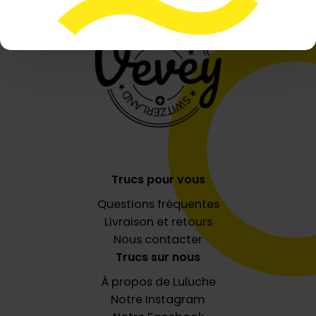
Trucs pour vous
Questions fréquentes
Livraison et retours
Nous contacter
Trucs sur nous
À propos de Luluche
Notre Instagram