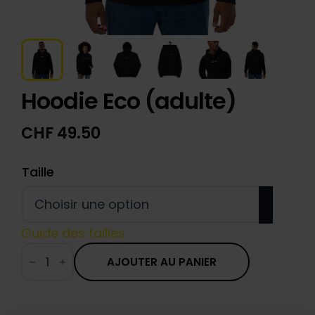
Hoodie Eco (adulte)
CHF
49.50
Taille
Guide des tailles
quantité
de
AJOUTER AU PANIER
Hoodie
Eco
(adulte)